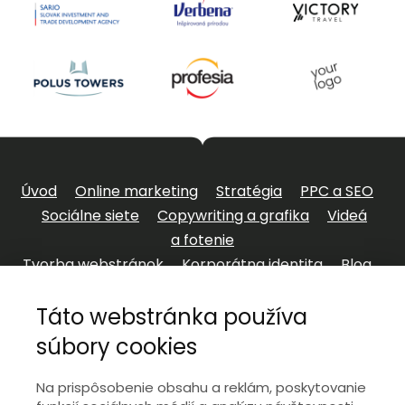
Úvod
Online marketing
Stratégia
PPC a SEO
Sociálne siete
Copywriting a grafika
Videá
a fotenie
Tvorba webstránok
Korporátna identita
Blog
O nás
Kariéra
Kontakt
Táto webstránka používa
súbory cookies
+421 9
17 796 556
Na prispôsobenie obsahu a reklám, poskytovanie
kontakt@wisible.sk