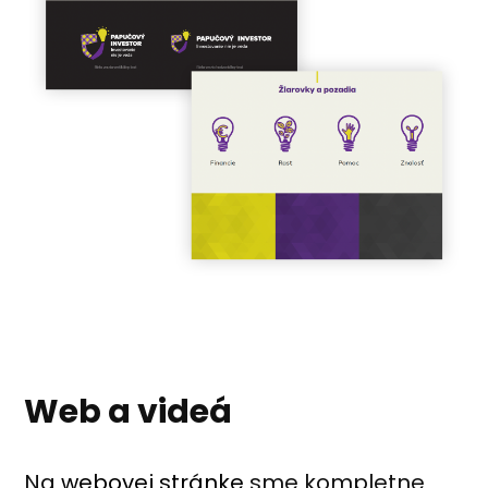
Web a videá
Na
webovej stránke
sme kompletne