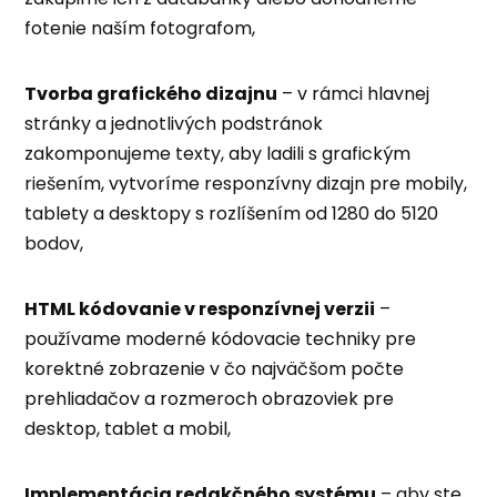
fotenie naším fotografom,
Tvorba grafického dizajnu
– v rámci hlavnej
stránky a jednotlivých podstránok
zakomponujeme texty, aby ladili s grafickým
riešením, vytvoríme responzívny dizajn pre mobily,
tablety a desktopy s rozlíšením od 1280 do 5120
bodov,
HTML kódovanie v responzívnej verzii
–
používame moderné kódovacie techniky pre
korektné zobrazenie v čo najväčšom počte
prehliadačov a rozmeroch obrazoviek pre
desktop, tablet a mobil,
Implementácia redakčného systému
– aby ste