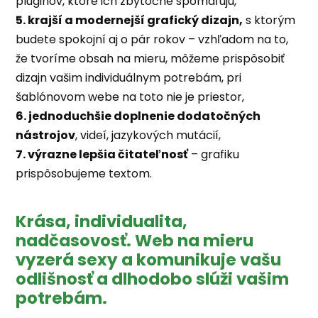
pluginov, ktoré ich zbytočne spomaľujú,
5. krajší a modernejší grafický dizajn,
s ktorým
budete spokojní aj o pár rokov – vzhľadom na to,
že tvoríme obsah na mieru, môžeme prispôsobiť
dizajn vašim individuálnym potrebám, pri
šablónovom webe na toto nie je priestor,
6. jednoduchšie doplnenie dodatočných
nástrojov
, videí, jazykových mutácií,
7. výrazne lepšia čitateľnosť
– grafiku
prispôsobujeme textom.
Krása, individualita,
nadčasovosť. Web na mieru
vyzerá sexy a komunikuje vašu
odlišnosť a dlhodobo slúži vašim
potrebám.