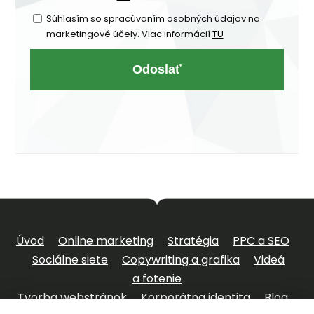
Súhlasím so spracúvaním osobných údajov na
marketingové účely. Viac informácií
TU
Odoslať
Úvod
Online marketing
Stratégia
PPC a SEO
Sociálne siete
Copywriting a grafika
Videá
a fotenie
Tvorba webstránok
Korporátna identita
Blog