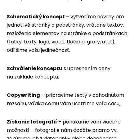
Schematický koncept
– vytvoríme návrhy pre
jednotlivé stránky a podstránky, vrátane textov,
rozloženia elementov na stránke a podstránkach
(fotky, texty, logá, videá, tlačidlá, grafy, atď.),
odlíšime vašu jedinečnosť,
Schválenie konceptu
s upresnením ceny
na základe konceptu,
Copywriting
– pripravíme texty v dohodnutom
rozsahu, vďaka čomu vám ušetríme veľa času,
Získanie fotografií
– ponúkame vám viacero
možností – fotografie nám dodáte priamo vy,
zakúpime ich z databanky alebo dohodneme