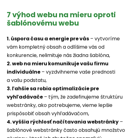
7 výhod webu na mieru oproti
šablónovému webu
1. úspora času a energie pre vás
– vytvoríme
vám kompletný obsah a odlíšime vás od
konkurencie, nelimituje nás žiadna šablóna,
2. web na mieru komunikuje vašu firmu
individuálne
– vyzdvihneme vaše prednosti
a vašu podstatu,
3. ľahšie sa robia optimalizácie pre
vyhľadávače
– tým, že zadefinujeme štruktúru
webstránky, ako potrebujeme, vieme lepšie
prispôsobiť obsah vyhľadávačom,
4. vyššia rýchlosť načítavania webstránky
–
šablónové webstránky často obsahujú množstvo