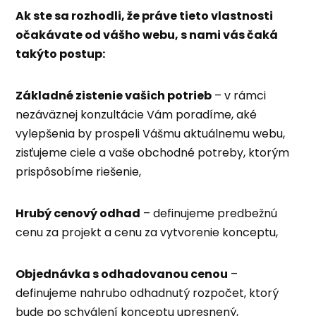
Ak ste sa rozhodli, že práve tieto vlastnosti
očakávate od vášho webu, s nami vás čaká
takýto postup:
Základné zistenie vašich potrieb
– v rámci
nezáväznej konzultácie Vám poradíme, aké
vylepšenia by prospeli Vášmu aktuálnemu webu,
zisťujeme ciele a vaše obchodné potreby, ktorým
prispôsobíme riešenie,
Hrubý cenový odhad
– definujeme predbežnú
cenu za projekt a cenu za vytvorenie konceptu,
Objednávka s odhadovanou cenou
–
definujeme nahrubo odhadnutý rozpočet, ktorý
bude po schválení konceptu upresnený,