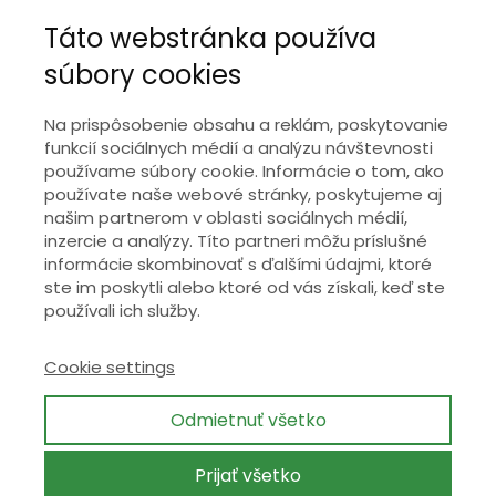
O nás
Kariéra
Kontakt
Táto webstránka používa
súbory cookies
+421 9
17 796 556
Na prispôsobenie obsahu a reklám, poskytovanie
kontakt@wisible.sk
funkcií sociálnych médií a analýzu návštevnosti
používame súbory cookie. Informácie o tom, ako
používate naše webové stránky, poskytujeme aj
našim partnerom v oblasti sociálnych médií,
inzercie a analýzy. Títo partneri môžu príslušné
informácie skombinovať s ďalšími údajmi, ktoré
ste im poskytli alebo ktoré od vás získali, keď ste
Kde nás nájdete?
Plynárenská 3D, 821
používali ich služby.
09 Bratislava, 2. poschodie
Ochrana osobných údajov
Cookie settings
Odmietnuť všetko
Prijať všetko