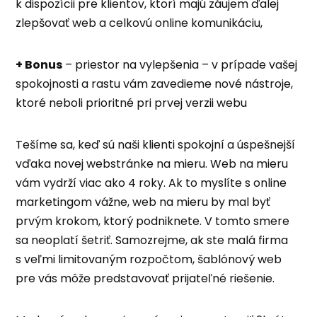
k dispozícii pre klientov, ktorí majú záujem ďalej
zlepšovať web a celkovú online komunikáciu,
+ Bonus
– priestor na vylepšenia – v prípade vašej
spokojnosti a rastu vám zavedieme nové nástroje,
ktoré neboli prioritné pri prvej verzii webu
Tešíme sa, keď sú naši klienti spokojní a úspešnejší
vďaka novej webstránke na mieru. Web na mieru
vám vydrží viac ako 4 roky. Ak to myslíte s online
marketingom vážne, web na mieru by mal byť
prvým krokom, ktorý podniknete. V tomto smere
sa neoplatí šetriť. Samozrejme, ak ste malá firma
s veľmi limitovaným rozpočtom, šablónový web
pre vás môže predstavovať prijateľné riešenie.