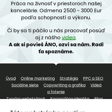
Práca na živnosť v priestoroch našej
kancelárie. Odmena 2500 - 3000 Eur
podľa schopností a výkonu.
Či by sa ti páčilo u nás pracovať posúď
aj z nášho
videa
.
A ak si povieš ÁNO, ozvi sa nám. Radi
ťa spoznáme.
Úvod
Online marketing
Stratégia
PPC a SEO
Sociálne siete
Copywriting a grafika
Videá
a fotenie
Tvorba webstránok
Korporátna identita
Blog
O nás
Kariéra
Kontakt