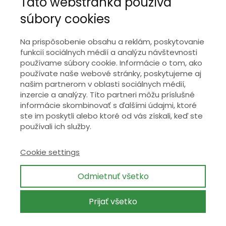
Táto webstránka používa
súbory cookies
+421 9
17 796 556
Na prispôsobenie obsahu a reklám, poskytovanie
kontakt@wisible.sk
funkcií sociálnych médií a analýzu návštevnosti
používame súbory cookie. Informácie o tom, ako
používate naše webové stránky, poskytujeme aj
našim partnerom v oblasti sociálnych médií,
inzercie a analýzy. Títo partneri môžu príslušné
informácie skombinovať s ďalšími údajmi, ktoré
ste im poskytli alebo ktoré od vás získali, keď ste
Kde nás nájdete?
Plynárenská 3D, 821
používali ich služby.
09 Bratislava, 2. poschodie
Ochrana osobných údajov
Cookie settings
Odmietnuť všetko
Prijať všetko